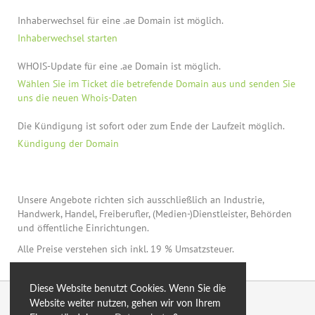
Inhaberwechsel für eine .ae Domain ist möglich.
Inhaberwechsel starten
WHOIS-Update für eine .ae Domain ist möglich.
Wählen Sie im Ticket die betrefende Domain aus und senden Sie
uns die neuen Whois-Daten
Die Kündigung ist sofort oder zum Ende der Laufzeit möglich.
Kündigung der Domain
Unsere Angebote richten sich ausschließlich an Industrie,
Handwerk, Handel, Freiberufler, (Medien-)Dienstleister, Behörden
und öffentliche Einrichtungen.
Alle Preise verstehen sich inkl. 19 % Umsatzsteuer.
Diese Website benutzt Cookies. Wenn Sie die
© 2026 by eXtro.hosting
Website weiter nutzen, gehen wir von Ihrem