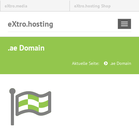
eXtro.media
eXtro.hosting Shop
eXtro.hosting
Toggle
navigat
.ae Domain
Aktuelle Seite:
.ae Domain