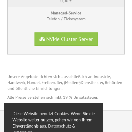
0,00 €
Telefon / Tickesystem
NVMe Cluster Server
Unsere Angebote richten sich ausschließlich an Industrie,
Handwerk, Handel, Freiberufler, (Medien-)Dienstleister, Behörden
und öffentliche Einrichtungen.
Alle Preise verstehen sich inkl. 19 % Umsatzsteuer.
Diese Website benutzt Cookies. Wenn Sie die
© 2026 by eXtro.hosting
Website weiter nutzen, gehen wir von Ihrem
Einverständnis aus.
Datenschutz
&
optimiert
Blog
Sitemap
SSL
AGB