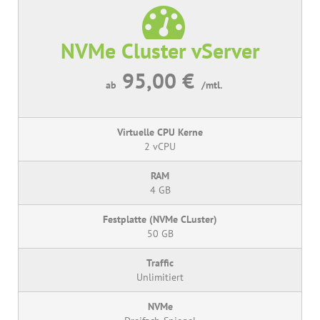
NVMe Cluster vServer
95,00 €
ab
/mtl.
2 vCPU
4 GB
50 GB
Unlimitiert