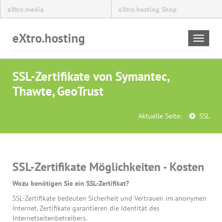
eXtro.media
eXtro.hosting Shop
eXtro.hosting
Toggle
navigat
SSL-Zertifikate von Symantec,
Thawte, GeoTrust
Aktuelle Seite:
SSL
SSL-Zertifikate Möglichkeiten - Kosten
Wozu benötigen Sie ein SSL-Zertifikat?
SSL-Zertifikate bedeuten Sicherheit und Vertrauen im anonymen
Internet. Zertifikate garantieren die Identität des
Internetseitenbetreibers.