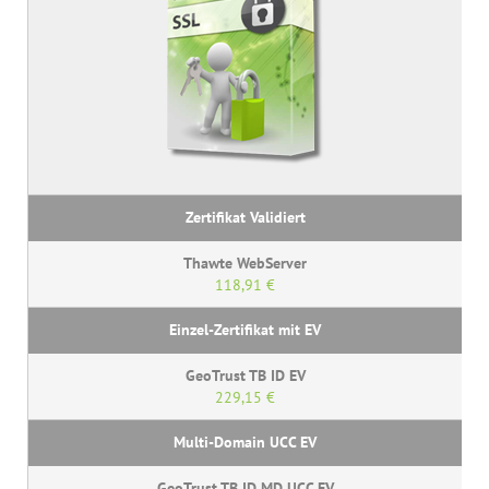
118,91 €
229,15 €