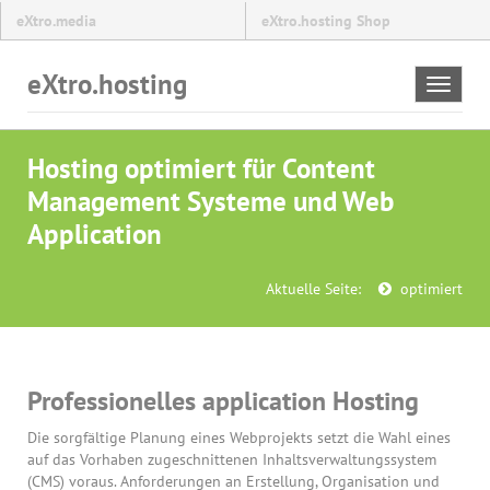
eXtro.media
eXtro.hosting Shop
eXtro.hosting
Toggle
navigat
Hosting optimiert für Content
Management Systeme und Web
Application
Aktuelle Seite:
optimiert
Professionelles application Hosting
Die sorgfältige Planung eines Webprojekts setzt die Wahl eines
auf das Vorhaben zugeschnittenen Inhaltsverwaltungssystem
(CMS) voraus. Anforderungen an Erstellung, Organisation und