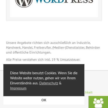
Unsere Angebote richten sich ausschließlich an Industrie,
Handwerk, Handel, Freiberufler, (Medien-)Dienstleister, Behörden
und öffentliche Einrichtungen.
Alle Preise verstehen sich inkl. 19 % Umsatzsteuer.
Diese Website benutzt Cookies. Wenn Sie die
© 2026 by eXtro.hosting
Website weiter nutzen, gehen wir von Ihrem
Einverständnis aus.
Datenschutz
&
optimiert
Blog
Sitemap
SSL
AGB
Impressum
Datenschutzerklärung
Impressum
Zahlungsmöglichkeit
Rechenzentren
Energiegewinnung
OK