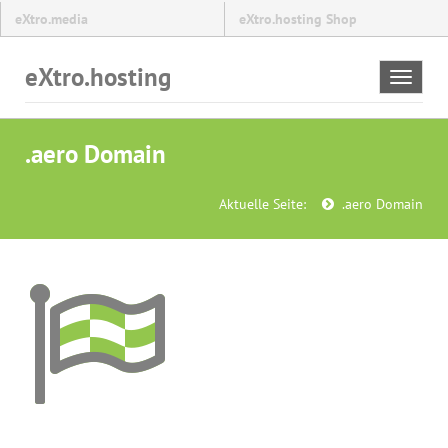
eXtro.media
eXtro.hosting Shop
eXtro.hosting
Toggle
navigat
.aero Domain
Aktuelle Seite:
.aero Domain