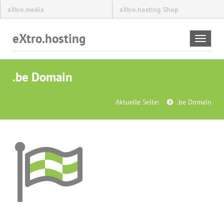
eXtro.media
eXtro.hosting Shop
eXtro.hosting
Toggle
navigat
.be Domain
Aktuelle Seite:
.be Domain