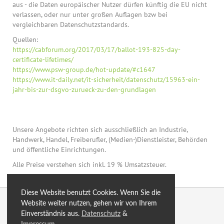
aus - die Daten europäischer Nutzer dürfen künftig die EU nicht
verlassen, oder nur unter großen Auflagen bzw bei
vergleichbaren Datenschutzstandards.
Quellen:
https://cabforum.org/2017/03/17/ballot-193-825-day-
certificate-lifetimes/
https://www.psw-group.de/hot-update/#c1647
https://www.it-daily.net/it-sicherheit/datenschutz/15963-ein-
jahr-bis-zur-dsgvo-zurueck-zu-den-grundlagen
Unsere Angebote richten sich ausschließlich an Industrie,
Handwerk, Handel, Freiberufler, (Medien-)Dienstleister, Behörden
und öffentliche Einrichtungen.
Alle Preise verstehen sich inkl. 19 % Umsatzsteuer.
Diese Website benutzt Cookies. Wenn Sie die
© 2026 by eXtro.hosting
Website weiter nutzen, gehen wir von Ihrem
Einverständnis aus.
Datenschutz
&
optimiert
Blog
Sitemap
SSL
AGB