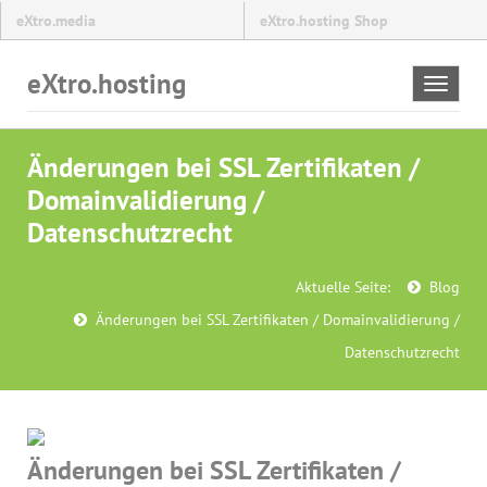
eXtro.media
eXtro.hosting Shop
eXtro.hosting
Toggle
navigat
Änderungen bei SSL Zertifikaten /
Domainvalidierung /
Datenschutzrecht
Aktuelle Seite:
Blog
Änderungen bei SSL Zertifikaten / Domainvalidierung /
Datenschutzrecht
Änderungen bei SSL Zertifikaten /