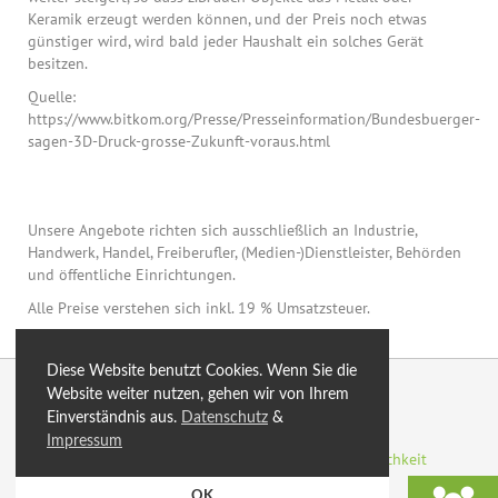
Keramik erzeugt werden können, und der Preis noch etwas
günstiger wird, wird bald jeder Haushalt ein solches Gerät
besitzen.
Quelle:
https://www.bitkom.org/Presse/Presseinformation/Bundesbuerger-
sagen-3D-Druck-grosse-Zukunft-voraus.html
Unsere Angebote richten sich ausschließlich an Industrie,
Handwerk, Handel, Freiberufler, (Medien-)Dienstleister, Behörden
und öffentliche Einrichtungen.
Alle Preise verstehen sich inkl. 19 % Umsatzsteuer.
Diese Website benutzt Cookies. Wenn Sie die
© 2026 by eXtro.hosting
Website weiter nutzen, gehen wir von Ihrem
Einverständnis aus.
Datenschutz
&
optimiert
Blog
Sitemap
SSL
AGB
Impressum
Datenschutzerklärung
Impressum
Zahlungsmöglichkeit
Rechenzentren
Energiegewinnung
OK