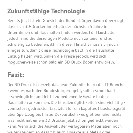
Zukunftsfähige Technologie
Bereits jetzt ist ein Großteil der Bundesbürger davon überzeugt,
dass sich 3D-Drucker innerhalb der nächsten 5 Jahre in
Unternhmen und Haushalten finden werden. Für Haushalte
jedoch sind die derzeitigen Modelle noch zu teuer und zu
schwierig zu bedienen, d.h. in dieser Hinsicht muss sich noch
einiges tun, damit diese Technologie bald in die Haushalte
Einzug halten wird. Sinken die Preise jedoch, wird sich
möglicherweise schon bald ein 3D-Druck-Boom entwickeln.
Fazit:
Der 3D Druck ist derzeit das neue Zukunftsthema der IT-Branche
- wenn es nach den Bundesbürgern geht, sollen schon bald
erschwingliche und leicht zu bedienende Geräte in den
Haushalten ankommen. Die Einsatzmöglichkeiten sind vielfältig -
vom selbst gedruckten Ersatzteil für ein kaputtes Haushaltsgerät
über Speilzeug bis hin zu Dekoartikeln - es gibt beinahe nichts
was nicht mit einem 3D Drucker jetzt schon gedruckt werden
kann. Wenn sich die Auswahl der verfügbaren Materialien noch
weiter steigert, so dass z.B. auch Objekte aus Metall oder