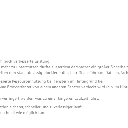
h noch verbesserte Leistung.
mehr zu unterstützen dürfte ausserdem demnächst ein großer Sicherheit
en nun stadardmässig blockiert - dies betrifft ausführbare Dateien, Arc
esserte Ressourcennutzung bei Fenstern im Hintergrund bei.
me Browserfenter von einem anderen Fenster verdeckt wird (d.h. im Hinte
erringert werden, was zu einer längeren Laufzeit führt.
tion sicherer, schneller und zuverlässiger läuft.
o schnell wie möglich tun!