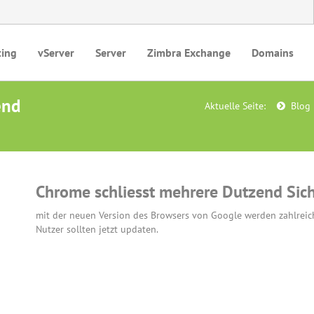
ting
vServer
Server
Zimbra Exchange
Domains
end
Aktuelle Seite:
Blog
Chrome schliesst mehrere Dutzend Sich
mit der neuen Version des Browsers von Google werden zahlreich
Nutzer sollten jetzt updaten.