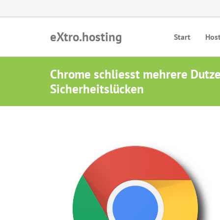
eXtro.hosting
Start
Hos
Chrome schliesst mehrere Dutz
Sicherheitslücken