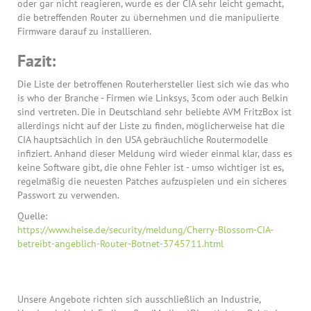
oder gar nicht reagieren, wurde es der CIA sehr leicht gemacht,
die betreffenden Router zu übernehmen und die manipulierte
Firmware darauf zu installieren.
Fazit:
Die Liste der betroffenen Routerhersteller liest sich wie das who
is who der Branche - Firmen wie Linksys, 3com oder auch Belkin
sind vertreten. Die in Deutschland sehr beliebte AVM FritzBox ist
allerdings nicht auf der Liste zu finden, möglicherweise hat die
CIA hauptsächlich in den USA gebräuchliche Routermodelle
infiziert. Anhand dieser Meldung wird wieder einmal klar, dass es
keine Software gibt, die ohne Fehler ist - umso wichtiger ist es,
regelmäßig die neuesten Patches aufzuspielen und ein sicheres
Passwort zu verwenden.
Quelle:
https://www.heise.de/security/meldung/Cherry-Blossom-CIA-
betreibt-angeblich-Router-Botnet-3745711.html
Unsere Angebote richten sich ausschließlich an Industrie,