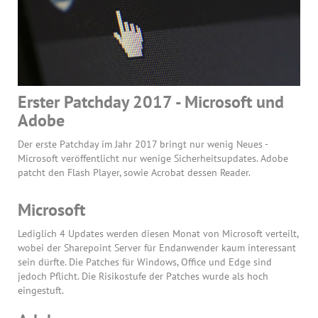
Erster Patchday 2017 - Microsoft und
Adobe
Der erste Patchday im Jahr 2017 bringt nur wenig Neues -
Microsoft veröffentlicht nur wenige Sicherheitsupdates. Adobe
patcht den Flash Player, sowie Acrobat dessen Reader.
Microsoft
Lediglich 4 Updates werden diesen Monat von Microsoft verteilt,
wobei der Sharepoint Server für Endanwender kaum interessant
sein dürfte. Die Patches für Windows, Office und Edge sind
jedoch Pflicht. Die Risikostufe der Patches wurde als hoch
eingestuft.