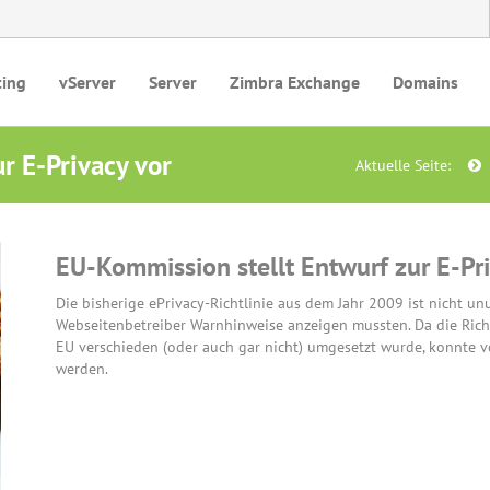
ting
vServer
Server
Zimbra Exchange
Domains
r E-Privacy vor
Aktuelle Seite:
EU-Kommission stellt Entwurf zur E-Pri
Die bisherige ePrivacy-Richtlinie aus dem Jahr 2009 ist nicht unu
Webseitenbetreiber Warnhinweise anzeigen mussten. Da die Richt
EU verschieden (oder auch gar nicht) umgesetzt wurde, konnte 
werden.