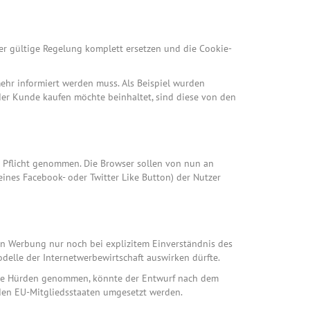
er gültige Regelung komplett ersetzen und die Cookie-
ehr informiert werden muss. Als Beispiel wurden
der Kunde kaufen möchte beinhaltet, sind diese von den
ie Pflicht genommen. Die Browser sollen von nun an
eines Facebook- oder Twitter Like Button) der Nutzer
nn Werbung nur noch bei explizitem Einverständnis des
odelle der Internetwerbewirtschaft auswirken dürfte.
iese Hürden genommen, könnte der Entwurf nach dem
den EU-Mitgliedsstaaten umgesetzt werden.