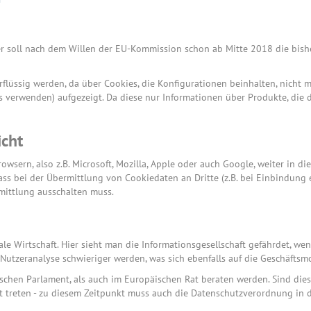
 er soll nach dem Willen der EU-Kommission schon ab Mitte 2018 die bish
flüssig werden, da über Cookies, die Konfigurationen beinhalten, nicht m
 verwenden) aufgezeigt. Da diese nur Informationen über Produkte, die 
icht
wsern, also z.B. Microsoft, Mozilla, Apple oder auch Google, weiter in d
ass bei der Übermittlung von Cookiedaten an Dritte (z.B. bei Einbindung 
rmittlung ausschalten muss.
e Wirtschaft. Hier sieht man die Informationsgesellschaft gefährdet, we
 Nutzeranalyse schwieriger werden, was sich ebenfalls auf die Geschäftsm
schen Parlament, als auch im Europäischen Rat beraten werden. Sind d
t treten - zu diesem Zeitpunkt muss auch die Datenschutzverordnung in 