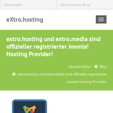
eXtro.media
eXtro.hosting Shop
eXtro.hosting
Toggle
navigat
extro.hosting und extro.media sind
offizieller registrierter Joomla!
Hosting Provider!
Aktuelle Seite:
Blog
extro.hosting und extro.media sind offizieller registrierter
Joomla! Hosting Provider!