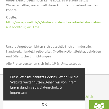
dieser Denkprozess noch keine Rolle, es erstaunt selbst
Wissenschaftler, wie schnell diese Anforderung erlernt werden
konnte.
Quelle:
http://www.pcwelt.de/a/studie-vor-dem-like-arbeitet-das-gehirn-
auf-hochtour,3410931
Unsere Angebote richten sich ausschließlich an Industrie,
Handwerk, Handel, Freiberufler, (Medien-)Dienstleister, Behörden
und öffentliche Einrichtungen.
Alle Preise verstehen sich inkl. 19 % Umsatzsteuer.
Diese Website benutzt Cookies. Wenn Sie die
© 2026 by eXtro.hosting
Website weiter nutzen, gehen wir von Ihrem
Einverständnis aus.
Datenschutz
&
optimiert
Blog
Sitemap
SSL
AGB
Impressum
Datenschutzerklärung
Impressum
Zahlungsmöglichkeit
Rechenzentren
Energiegewinnung
OK