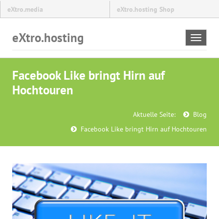
eXtro.media
eXtro.hosting Shop
eXtro.hosting
Toggle
navigat
Facebook Like bringt Hirn auf
Hochtouren
Aktuelle Seite:
Blog
Facebook Like bringt Hirn auf Hochtouren