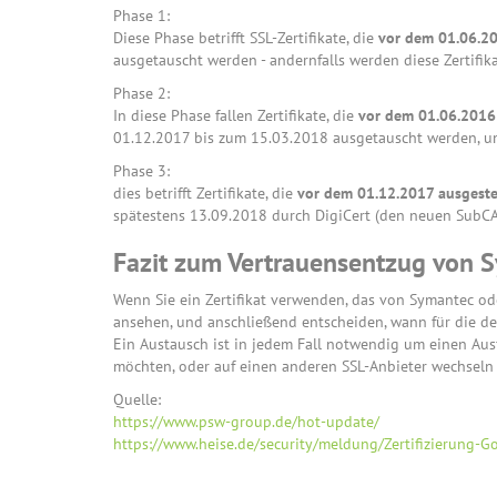
Phase 1:
Diese Phase betrifft SSL-Zertifikate, die
vor dem 01.06.20
ausgetauscht werden - andernfalls werden diese Zertifi
Phase 2:
In diese Phase fallen Zertifikate, die
vor dem 01.06.2016
01.12.2017 bis zum 15.03.2018 ausgetauscht werden, um
Phase 3:
dies betrifft Zertifikate, die
vor dem 01.12.2017 ausgeste
spätestens 13.09.2018 durch DigiCert (den neuen SubCA)
Fazit zum Vertrauensentzug von 
Wenn Sie ein Zertifikat verwenden, das von Symantec od
ansehen, und anschließend entscheiden, wann für die der
Ein Austausch ist in jedem Fall notwendig um einen Ausf
möchten, oder auf einen anderen SSL-Anbieter wechseln
Quelle:
https://www.psw-group.de/hot-update/
https://www.heise.de/security/meldung/Zertifizierung-