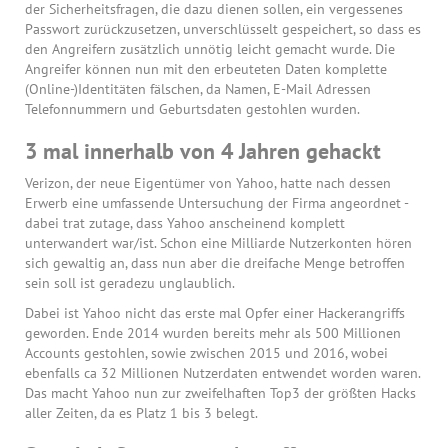
der Sicherheitsfragen, die dazu dienen sollen, ein vergessenes
Passwort zurückzusetzen, unverschlüsselt gespeichert, so dass es
den Angreifern zusätzlich unnötig leicht gemacht wurde. Die
Angreifer können nun mit den erbeuteten Daten komplette
(Online-)Identitäten fälschen, da Namen, E-Mail Adressen
Telefonnummern und Geburtsdaten gestohlen wurden.
3 mal innerhalb von 4 Jahren gehackt
Verizon, der neue Eigentümer von Yahoo, hatte nach dessen
Erwerb eine umfassende Untersuchung der Firma angeordnet -
dabei trat zutage, dass Yahoo anscheinend komplett
unterwandert war/ist. Schon eine Milliarde Nutzerkonten hören
sich gewaltig an, dass nun aber die dreifache Menge betroffen
sein soll ist geradezu unglaublich.
Dabei ist Yahoo nicht das erste mal Opfer einer Hackerangriffs
geworden. Ende 2014 wurden bereits mehr als 500 Millionen
Accounts gestohlen, sowie zwischen 2015 und 2016, wobei
ebenfalls ca 32 Millionen Nutzerdaten entwendet worden waren.
Das macht Yahoo nun zur zweifelhaften Top3 der größten Hacks
aller Zeiten, da es Platz 1 bis 3 belegt.