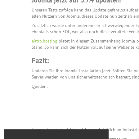
Joomla jetzt auf 3.7.4 updaten!
Unseren Tests zufolge kann das Update gefahrlos aufges
allen Nutzern von Joomla, dieses Update nun zeitnah ein
Zusätzlich wurde unter anderem ein schwerwiegender Fehl
ebenfalls schon EOL, wer also noch diese veraltete Vers
eXtro.hosting
bietet in diesem Zusammenhang Joomla-op
Stand. So kann sich der Nutzer voll auf seine Webseite 
Fazit:
Updaten Sie Ihre Joomla-Installation jetzt. Sollten Sie
Server werden von uns sicherheitstechnisch betreut, si
Quellen:
Unsere Angebote richten sich ausschließlich an Industrie