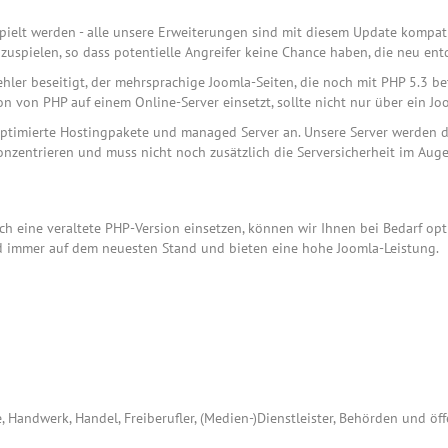
pielt werden - alle unsere Erweiterungen sind mit diesem Update kompati
zuspielen, so dass potentielle Angreifer keine Chance haben, die neu en
er beseitigt, der mehrsprachige Joomla-Seiten, die noch mit PHP 5.3 betr
ion von PHP auf einem Online-Server einsetzt, sollte nicht nur über ein 
timierte Hostingpakete und managed Server an. Unsere Server werden d
konzentrieren und muss nicht noch zusätzlich die Serversicherheit im Auge
 noch eine veraltete PHP-Version einsetzen, können wir Ihnen bei Bedarf 
nd immer auf dem neuesten Stand und bieten eine hohe Joomla-Leistung.
, Handwerk, Handel, Freiberufler, (Medien-)Dienstleister, Behörden und öf