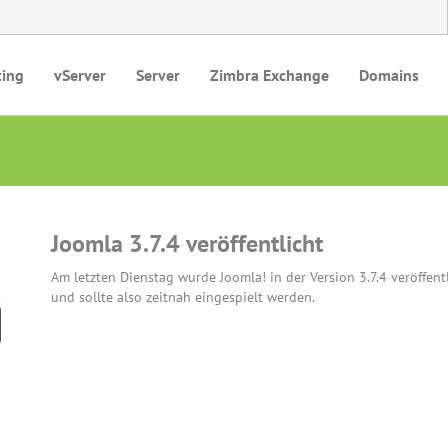
ting
vServer
Server
Zimbra Exchange
Domains
Joomla 3.7.4 veröffentlicht
Am letzten Dienstag wurde Joomla! in der Version 3.7.4 veröffentl
und sollte also zeitnah eingespielt werden.