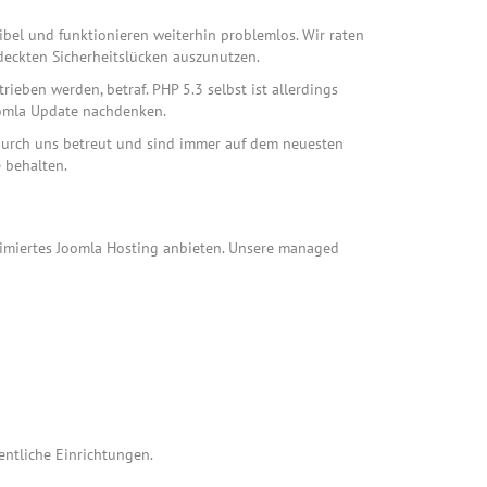
bel und funktionieren weiterhin problemlos. Wir raten
tdeckten Sicherheitslücken auszunutzen.
ieben werden, betraf. PHP 5.3 selbst ist allerdings
Joomla Update nachdenken.
urch uns betreut und sind immer auf dem neuesten
 behalten.
optimiertes Joomla Hosting anbieten. Unsere managed
fentliche Einrichtungen.