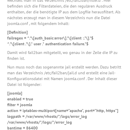
wechselt man in das Verzeichnis /etc/fail2ban/filter.d . Hier
befinden sich die Filterdateien, die den regulären Ausdruck
enthalten, der die benötigte IP aus dem Logfile herausfiltert. Als
nächstes erzeugt man in diesem Verzeichnis nun die Datei
joomla.conf , mit folgendem Inhalt:
[Definition]
failregex = ^.*\[auth_basic:error\].*\[client
:.*\].*$
^.*\[client
.*\].* user .* authentication failure.*$
Damit wird fail2ban mitgeteilt, wo genau in der Zeile die IP zu
finden ist.
Nun muss noch das sogenannte jail erstellt werden. Dazu betritt
man das Verzeichnis /etc/fail2ban/jail.d und erstellt eine Jail-
Konfigurationsdatei mit Namen joomla.conf . Der Inhalt dieser
Datei ist folgender:
[joomla]
enabled = true
filter = joomla
action = iptables-multiport[name="apache", port="http, https"]
logpath = /var/www/vhosts/*/logs/error_log
/var/www/vhosts/*/logs/*/error_log
bantime = 86400