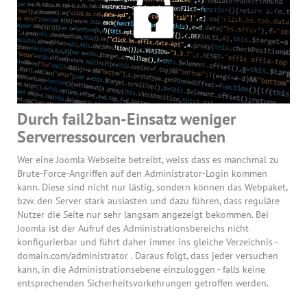
Durch fail2ban-Einsatz weniger
Serverressourcen verbrauchen
Wer eine Joomla Webseite betreibt, weiss dass es manchmal zu
Brute-Force-Angriffen auf den Administrator-Login kommen
kann. Diese sind nicht nur lästig, sondern können das Webpaket,
bzw. den Server stark auslasten und dazu führen, dass reguläre
Nutzer die Seite nur sehr langsam angezeigt bekommen. Bei
Joomla ist der Aufruf des Administrationsbereichs nicht
konfigurierbar und führt daher immer ins gleiche Verzeichnis -
domain.com/administrator . Daraus folgt, dass jeder versuchen
kann, in die Administrationsebene einzuloggen - falls keine
entsprechenden Sicherheitsvorkehrungen getroffen werden.