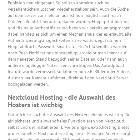
Funktion neu eingebaut. So sollten kontakte auch bei
versehentlichem Löschen wiedeherstellbar sein. Auch die Suche
auf dem Server vom Telefon aus ist nun möglich, auch nach
Dateien, die nicht heruntergeladen wurden. Fingerprint locking
und die neue Authentifizierung haben wir bereits angesprochen,
dabei handelt es sich um einen Mechanismus, der es erlaubt, alle
Authentifizierungsmöglichkeiten zu verwalten, egal ob nun
Fingerabdruch, Passwort, Smartcard, etc. Schlußendlich wurden
noch Push Notifications hinzugefügt, so bleibt man immer auf
dem neuesten Stand bezüglich seiner Dateien, oder kann auch
andere eingeloggte Nutzer benachrichtigen. Das AutoUpload
feature wurde verbessert, so können nun z.B. Bilder oder Videos,
die man per Kamera aufnimmt, direkt auf den Nextcloud Server
hochgeladen werden.
Nextcloud Hosting - die Auswahl des
Hosters ist wichtig
Natürlich ist auch die Auswahl des Hosters ebenfalls wichtig für
ein sicheres und einwandfreies Funktionieren von Nextcloud
selbst und der installierten Erweiterungen. extro.hosting bietet
professionelles Nextcloud Hosting, unser Managed Service sorgt
dabei für die entsprechende Sicherheit und Geschwindigkeit.