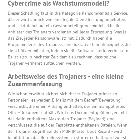
Cybercrime als Wachstumsmodell?
Dieser Schädling fällt in die Kategorie Ransomwar as a Service,
d.h. er wird ähnlich wie eine legale Dienstleistung angeboten,
und setzt dabei auf ein Gewinnbeteiligungsmodell, d.h. die
Anbieter des Trojaners verdienen bei jeder Erpressung (was ja
das Ziel jeder Ransomware ist) mit. Dadurch haben die
Programmierer des Trojaners eine lukrative Einnahmequelle, die
sie schützen möchten, indem sie die Software stetig verbessern.
Es ist also in nächster Zeit damit zu rechnen, dass solche
Trojaner vermehrt auftauchen werden.
Arbeitsweise des Trojaners - eine kleine
Zusammenfassung
Wie schon erwähnt, richtet sich dieser Trojaner primär an
Personaler - es werden E-Mails mit dem Betreff "Bewerbung"
verschickt, die einen Anhang enthalten, der ein manipuliertes
Office-Dokument enthält. Wird das Dokument geöffnet, erstellt
das darin enthaltene Makro den Trojaner (Payload), und
verschlüsselt die auf der Festplatte enthaltenen Dateien. Wenn
der Trojaner Zugriff auf den MBR (Master Boot Record - wird
benötigt um das Betriebssystem zu starten) erhält, wird zuerst