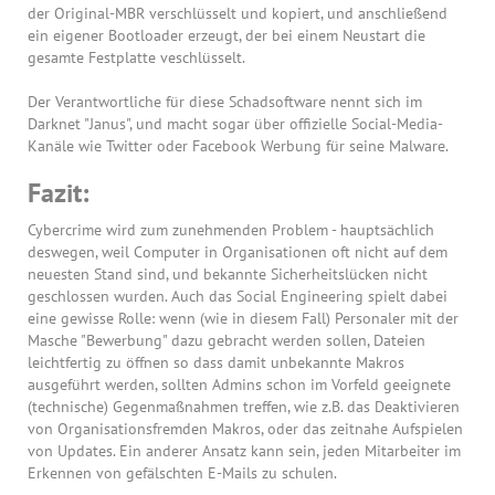
der Original-MBR verschlüsselt und kopiert, und anschließend
ein eigener Bootloader erzeugt, der bei einem Neustart die
gesamte Festplatte veschlüsselt.
Der Verantwortliche für diese Schadsoftware nennt sich im
Darknet "Janus", und macht sogar über offizielle Social-Media-
Kanäle wie Twitter oder Facebook Werbung für seine Malware.
Fazit:
Cybercrime wird zum zunehmenden Problem - hauptsächlich
deswegen, weil Computer in Organisationen oft nicht auf dem
neuesten Stand sind, und bekannte Sicherheitslücken nicht
geschlossen wurden. Auch das Social Engineering spielt dabei
eine gewisse Rolle: wenn (wie in diesem Fall) Personaler mit der
Masche "Bewerbung" dazu gebracht werden sollen, Dateien
leichtfertig zu öffnen so dass damit unbekannte Makros
ausgeführt werden, sollten Admins schon im Vorfeld geeignete
(technische) Gegenmaßnahmen treffen, wie z.B. das Deaktivieren
von Organisationsfremden Makros, oder das zeitnahe Aufspielen
von Updates. Ein anderer Ansatz kann sein, jeden Mitarbeiter im
Erkennen von gefälschten E-Mails zu schulen.