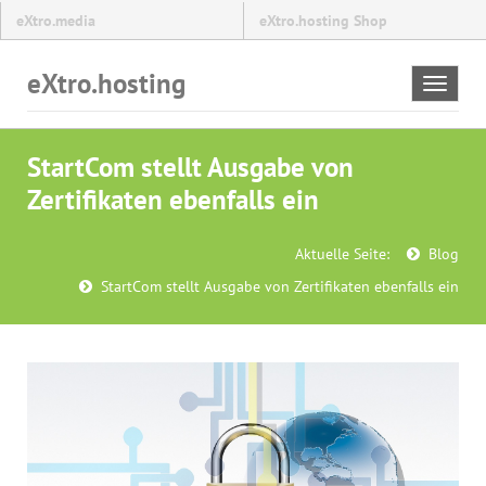
eXtro.media
eXtro.hosting Shop
eXtro.hosting
Toggle
navigat
StartCom stellt Ausgabe von
Zertifikaten ebenfalls ein
Aktuelle Seite:
Blog
StartCom stellt Ausgabe von Zertifikaten ebenfalls ein