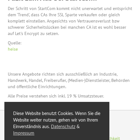
Der Schritt von StartCom kommt nicht unerwartet und entspricht
dem 'Trend', dass CAs Ihre SSL Sparte verkaufen oder gleich
komplett einstellen. Angesichts von Vertrauensverlust bzw
schwerer Sicherheitslücken bei manchen CA ist es wohl besser
auf Let's Encrypt zu setzen.
Quelle:
heise
Unsere Angebote richten sich ausschließlich an Industrie,
Handwerk, Handel, Freiberufler, (Medien-)Dienstleister, Behörden
und öffentliche Einrichtungen.
Alle Preise verstehen sich inkl. 19 % Umsatzsteuer.
Diese Website benutzt Cookies. Wenn Sie die
© 2026 by eXtro.hosting
Website weiter nutzen, gehen wir von Ihrem
Einverständnis aus.
Datenschutz
&
optimiert
Blog
Sitemap
SSL
AGB
Impressum
Datenschutzerklärung
Impressum
Zahlungsmöglichkeit