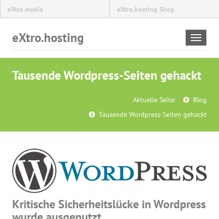
eXtro.media
eXtro.hosting Shop
eXtro.hosting
Toggle
navigat
Tausende Wordpress-Seiten gehackt
Aktuelle Seite:
Blog
Tausende Wordpress-Seiten gehackt
Kritische Sicherheitslücke in Wordpress
wurde ausgenutzt