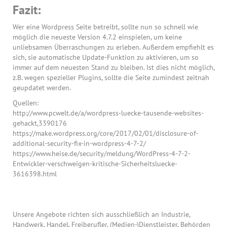
Fazit:
Wer eine Wordpress Seite betreibt, sollte nun so schnell wie
möglich die neueste Version 4.7.2 einspielen, um keine
unliebsamen Überraschungen zu erleben. Außerdem empfiehlt es
sich, sie automatische Update-Funktion zu aktivieren, um so
immer auf dem neuesten Stand zu bleiben. Ist dies nicht möglich,
z.B. wegen spezieller Plugins, sollte die Seite zumindest zeitnah
geupdatet werden.
Quellen:
http://www.pcwelt.de/a/wordpress-luecke-tausende-websites-
gehackt,3390176
https://make.wordpress.org/core/2017/02/01/disclosure-of-
additional-security-fix-in-wordpress-4-7-2/
https://www.heise.de/security/meldung/WordPress-4-7-2-
Entwickler-verschweigen-kritische-Sicherheitsluecke-
3616398.html
Unsere Angebote richten sich ausschließlich an Industrie,
Handwerk, Handel, Freiberufler, (Medien-)Dienstleister, Behörden