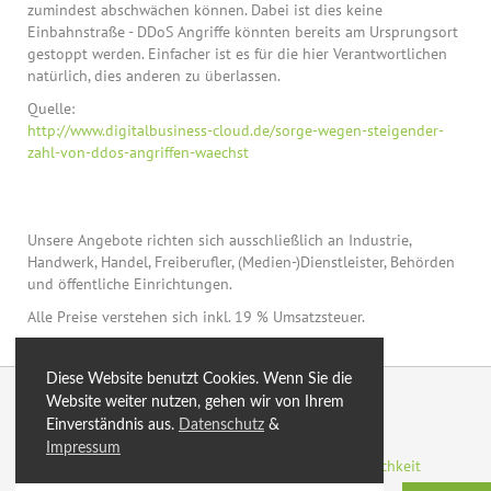
zumindest abschwächen können. Dabei ist dies keine
Einbahnstraße - DDoS Angriffe könnten bereits am Ursprungsort
gestoppt werden. Einfacher ist es für die hier Verantwortlichen
natürlich, dies anderen zu überlassen.
Quelle:
http://www.digitalbusiness-cloud.de/sorge-wegen-steigender-
zahl-von-ddos-angriffen-waechst
Unsere Angebote richten sich ausschließlich an Industrie,
Handwerk, Handel, Freiberufler, (Medien-)Dienstleister, Behörden
und öffentliche Einrichtungen.
Alle Preise verstehen sich inkl. 19 % Umsatzsteuer.
Diese Website benutzt Cookies. Wenn Sie die
© 2026 by eXtro.hosting
Website weiter nutzen, gehen wir von Ihrem
Einverständnis aus.
Datenschutz
&
optimiert
Blog
Sitemap
SSL
AGB
Impressum
Datenschutzerklärung
Impressum
Zahlungsmöglichkeit
Rechenzentren
Energiegewinnung