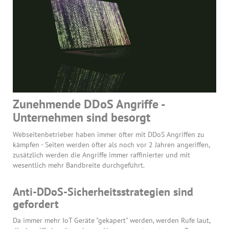
Zunehmende DDoS Angriffe -
Unternehmen sind besorgt
Webseitenbetrieber haben immer öfter mit DDoS Angriffen zu
kämpfen - Seiten werden öfter als noch vor 2 Jahren angeriffen,
zusätzlich werden die Angriffe immer raffinierter und mit
wesentlich mehr Bandbreite durchgeführt.
Anti-DDoS-Sicherheitsstrategien sind
gefordert
Da immer mehr IoT Geräte "gekapert" werden, werden Rufe laut,