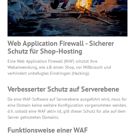
Web Application Firewall - Sicherer
Schutz für Shop-Hosting
Eine Web Application Firewall (WAF) schützt Ihre
Webanwendung, wie z.B. einen Shop, vor Mißbrauch und
verhindert unbefugtes Eindringen (Hacking).
Verbesserter Schutz auf Serverebene
Da eine WAF-Software auf Serverebene ausgeführt wird, muss für
eine Domain keine weitere Konfiguration vorgenommen werden,
d.h. sobald eine WAF aktiv ist, gilt dieser Schutz für alle auf dem
Server gehosteten Domains.
Funktionsweise einer WAF