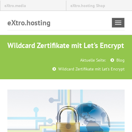
eXtro.media
eXtro.hosting Shop
eXtro.hosting
Toggle
navigat
Wildcard Zertifikate mit Let's Encrypt
Aktuelle Seite:
Blog
Wildcard Zertifikate mit Let's Encrypt