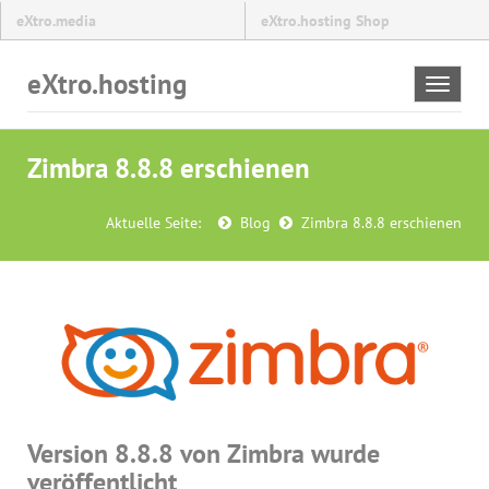
eXtro.media
eXtro.hosting Shop
eXtro.hosting
Toggle
navigat
Zimbra 8.8.8 erschienen
Aktuelle Seite:
Blog
Zimbra 8.8.8 erschienen
Version 8.8.8 von Zimbra wurde
veröffentlicht