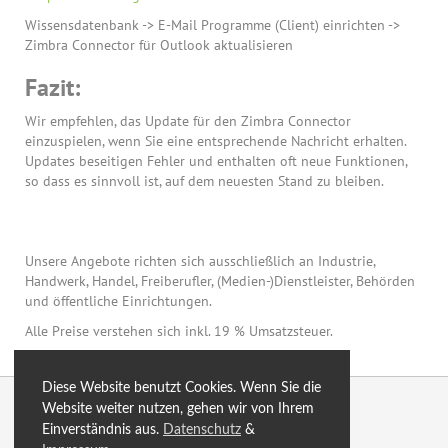
Wissensdatenbank -> E-Mail Programme (Client) einrichten ->
Zimbra Connector für Outlook aktualisieren
Fazit:
Wir empfehlen, das Update für den Zimbra Connector
einzuspielen, wenn Sie eine entsprechende Nachricht erhalten.
Updates beseitigen Fehler und enthalten oft neue Funktionen,
so dass es sinnvoll ist, auf dem neuesten Stand zu bleiben.
Unsere Angebote richten sich ausschließlich an Industrie,
Handwerk, Handel, Freiberufler, (Medien-)Dienstleister, Behörden
und öffentliche Einrichtungen.
Alle Preise verstehen sich inkl. 19 % Umsatzsteuer.
Diese Website benutzt Cookies. Wenn Sie die
© 2026 by eXtro.hosting
Website weiter nutzen, gehen wir von Ihrem
Einverständnis aus.
Datenschutz
&
optimiert
Blog
Sitemap
SSL
AGB