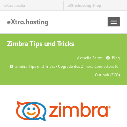
eXtro.media
eXtro.hosting Shop
eXtro.hosting
Toggle
navigat
Zimbra Tips und Tricks
Aktuelle Seite:
Blog
Zimbra Tips und Tricks - Upgrade des Zimbra Connectors für
Outlook (ZCO)