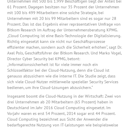
Unternehmen mit 500 bis 1.999 Beschäftigen liegt der Anteil bei
61 Prozent. Dagegen besitzen nur 35 Prozent der Unternehmen
mit 100 bis 499 Mitarbeitern eine solche Strategie, bei
Unternehmen mit 20 bis 99 Mitarbeitern sind es sogar nur 28
Prozent. Das ist das Ergebnis einer repräsentativen Umfrage von
Bitkom Research im Auftrag der Unternehmensberatung KPMG.
„Cloud Computing ist eine Basis-Technologie der Digitalisierung.
Richtig eingesetzt kann sie nicht nur Geschäftsprozesse
effizienter machen, sondern auch die Sicherheit erhöhen“, sagt Dr.
Axel Pols, Geschäftsführer der Bitkom Research. Und Marko Vogel,
Director Cyber Security bei KPMG, betont:
„Informationssicherheit ist für viele immer noch ein
Schlüsselfaktor bei der Cloud-Nutzung, denn die Cloud ist
genauso abzusichern wie die interne IT. Die Studie zeigt, dass
sich viele Cloud-Nutzer mittlerweile spezieller Security Services
bedienen, um ihre Cloud-Lösungen abzusichern.“
Insgesamt boomt die Cloud-Nutzung in der Wirtschaft: Zwei von
drei Unternehmen ab 20 Mitarbeitern (65 Prozent) haben in
Deutschland im Jahr 2016 Cloud Computing eingesetzt. Im
Vorjahr waren es erst 54 Prozent, 2014 sogar erst 44 Prozent.
Cloud Computing bezeichnet aus Sicht der Anwender die
bedarfsgerechte Nutzung von IT-Leistungen wie beispielsweise