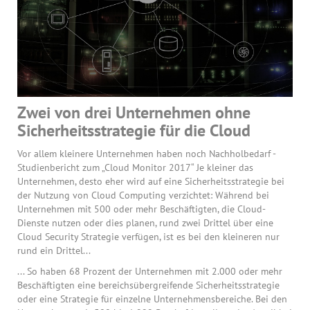
Zwei von drei Unternehmen ohne
Sicherheitsstrategie für die Cloud
Vor allem kleinere Unternehmen haben noch Nachholbedarf -
Studienbericht zum „Cloud Monitor 2017“ Je kleiner das
Unternehmen, desto eher wird auf eine Sicherheitsstrategie bei
der Nutzung von Cloud Computing verzichtet: Während bei
Unternehmen mit 500 oder mehr Beschäftigten, die Cloud-
Dienste nutzen oder dies planen, rund zwei Drittel über eine
Cloud Security Strategie verfügen, ist es bei den kleineren nur
rund ein Drittel...
... So haben 68 Prozent der Unternehmen mit 2.000 oder mehr
Beschäftigten eine bereichsübergreifende Sicherheitsstrategie
oder eine Strategie für einzelne Unternehmensbereiche. Bei den