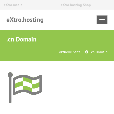
eXtro.media
eXtro.hosting Shop
eXtro.hosting
Toggle
navigat
.cn Domain
Aktuelle Seite:
.cn Domain