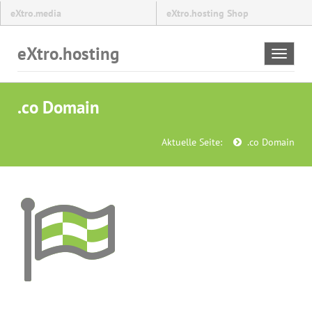
eXtro.media
eXtro.hosting Shop
eXtro.hosting
Toggle
navigat
.co Domain
Aktuelle Seite:
.co Domain