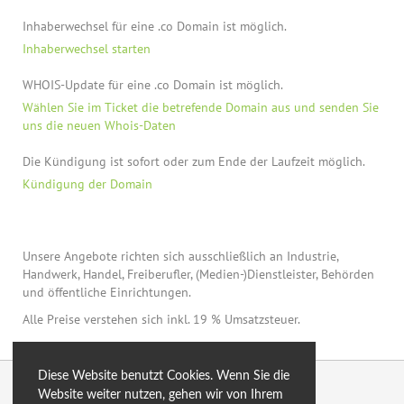
Inhaberwechsel für eine .co Domain ist möglich.
Inhaberwechsel starten
WHOIS-Update für eine .co Domain ist möglich.
Wählen Sie im Ticket die betrefende Domain aus und senden Sie
uns die neuen Whois-Daten
Die Kündigung ist sofort oder zum Ende der Laufzeit möglich.
Kündigung der Domain
Unsere Angebote richten sich ausschließlich an Industrie,
Handwerk, Handel, Freiberufler, (Medien-)Dienstleister, Behörden
und öffentliche Einrichtungen.
Alle Preise verstehen sich inkl. 19 % Umsatzsteuer.
Diese Website benutzt Cookies. Wenn Sie die
© 2026 by eXtro.hosting
Website weiter nutzen, gehen wir von Ihrem