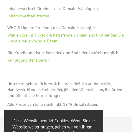
Inhaberwechsel für eine .co.nz Domain ist möglich.
Inhaberwechsel starten
WHOIS-Update für eine .co.nz Domain ist möglich.
Wählen Sie im Ticket die betrefende Domain aus und senden Sie
uns die neuen Whois-Daten
Die Kündigung ist sofort oder zum Ende der Laufzeit möglich.
Kündigung der Domain
Unsere Angebote richten sich ausschließlich an Industrie,
Handwerk, Handel, Freiberufler, (Medien-)Dienstleister, Behörden
und öffentliche Einrichtungen.
Alle Preise verstehen sich inkl. 19 % Umsatzsteuer.
Diese Website benutzt Cookies. Wenn Sie die
© 2026 by eXtro.hosting
Website weiter nutzen, gehen wir von Ihrem