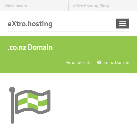
eXtro.media
eXtro.hosting Shop
eXtro.hosting
Toggle
navigat
.co.nz Domain
Aktuelle Seite:
.co.nz Domain