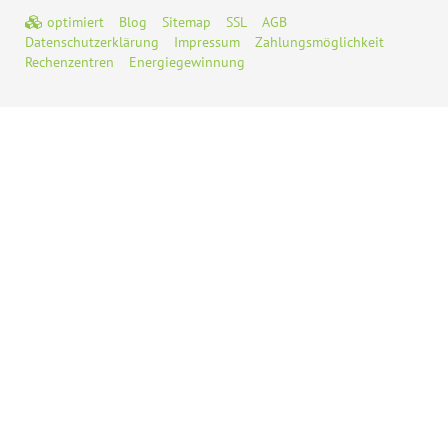
optimiert
Blog
Sitemap
SSL
AGB
Datenschutzerklärung
Impressum
Zahlungsmöglichkeit
Rechenzentren
Energiegewinnung