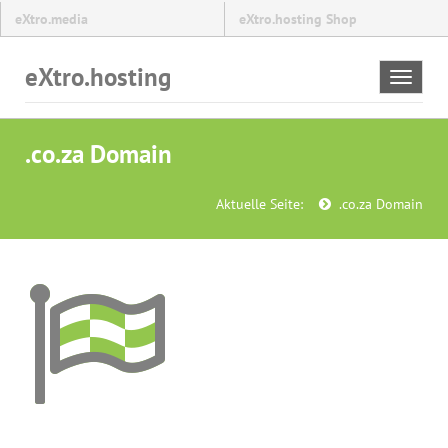
eXtro.media
eXtro.hosting Shop
eXtro.hosting
Toggle
navigat
.co.za Domain
Aktuelle Seite:
.co.za Domain