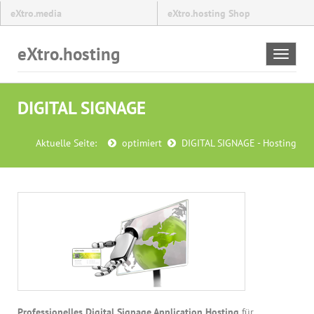
eXtro.media
eXtro.hosting Shop
eXtro.hosting
Toggle
navigat
DIGITAL SIGNAGE
Aktuelle Seite:
optimiert
DIGITAL SIGNAGE - Hosting
Professionelles Digital Signage Application Hosting
für