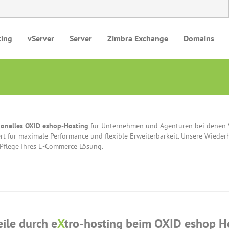
ting
vServer
Server
Zimbra Exchange
Domains
ionelles OXID eshop-Hosting
für Unternehmen und Agenturen bei denen Ve
rt für maximale Performance und flexible Erweiterbarkeit. Unsere Wieder
 Pflege Ihres E-Commerce Lösung.
eile durch e
X
tro-hosting beim OXID eshop H