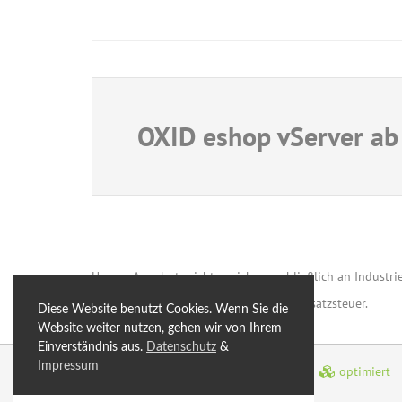
OXID eshop vServer ab
Unsere Angebote richten sich ausschließlich an Industrie
Alle Preise verstehen sich inkl. 19 % Umsatzsteuer.
Diese Website benutzt Cookies. Wenn Sie die
Website weiter nutzen, gehen wir von Ihrem
Einverständnis aus.
Datenschutz
&
Impressum
© 2026 by
optimiert
eXtro.hosting