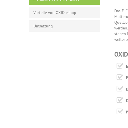
Das E-C
Vorteile von OXID eshop
Mutteru
Quellco
Umsetzung
werden.
stehen 
weiter 
OXID
I
E
E
D
P