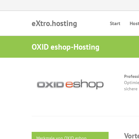
eXtro.hosting
Start
Hos
OXID eshop-Hosting
Profess
Optimie
sichere
Vort
Merkmale von OXID eshop