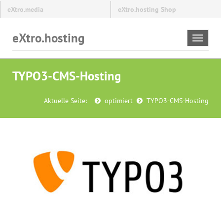
eXtro.media
eXtro.hosting Shop
eXtro.hosting
Toggle
navigat
TYPO3-CMS-Hosting
Aktuelle Seite:
optimiert
TYPO3-CMS-Hosting