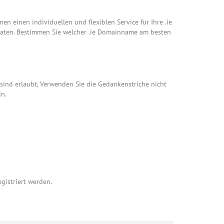
hnen einen individuellen und flexiblen Service für Ihre .ie
aten. Bestimmen Sie welcher .ie Domainname am besten
 sind erlaubt, Verwenden Sie die Gedankenstriche nicht
n.
gistriert werden.