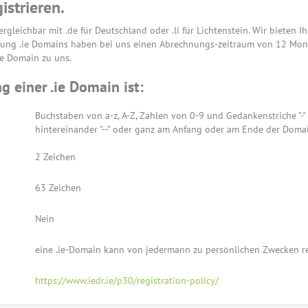
istrieren.
ergleichbar mit .de für Deutschland oder .li für Lichtenstein. Wir bieten I
rung .ie Domains haben bei uns einen Abrechnungs-zeitraum von 12 Mon
ie Domain zu uns.
g einer .ie Domain ist:
Buchstaben von a-z, A-Z, Zahlen von 0-9 und Gedankenstriche "-"
hintereinander "--" oder ganz am Anfang oder am Ende der Domai
2 Zeichen
63 Zeichen
Nein
eine .ie-Domain kann von jedermann zu persönlichen Zwecken re
https://www.iedr.ie/p30/registration-policy/