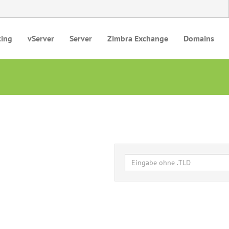
ting
vServer
Server
Zimbra Exchange
Domains