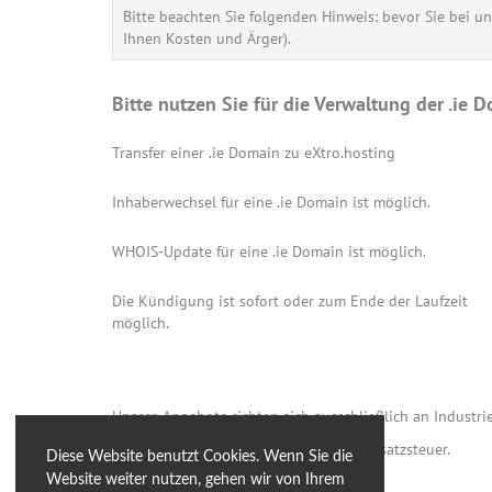
Bitte beachten Sie folgenden Hinweis: bevor Sie bei u
Ihnen Kosten und Ärger).
Bitte nutzen Sie für die Verwaltung der .ie
Transfer einer .ie Domain zu eXtro.hosting
Inhaberwechsel für eine .ie Domain ist möglich.
WHOIS-Update für eine .ie Domain ist möglich.
Die Kündigung ist sofort oder zum Ende der Laufzeit
möglich.
Unsere Angebote richten sich ausschließlich an Industrie
Alle Preise verstehen sich inkl. 19 % Umsatzsteuer.
Diese Website benutzt Cookies. Wenn Sie die
Website weiter nutzen, gehen wir von Ihrem