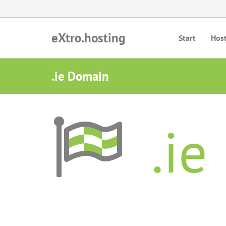
eXtro.hosting
Start
Hos
.ie Domain
.ie