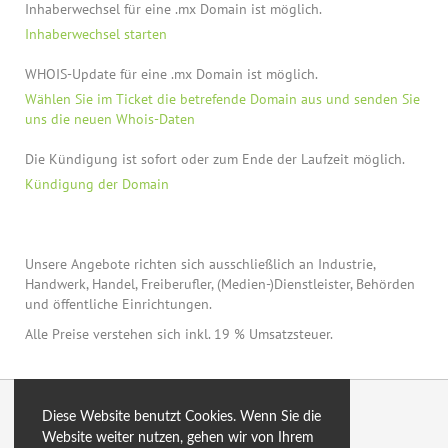
Inhaberwechsel für eine .mx Domain ist möglich.
Inhaberwechsel starten
WHOIS-Update für eine .mx Domain ist möglich.
Wählen Sie im Ticket die betrefende Domain aus und senden Sie
uns die neuen Whois-Daten
Die Kündigung ist sofort oder zum Ende der Laufzeit möglich.
Kündigung der Domain
Unsere Angebote richten sich ausschließlich an Industrie,
Handwerk, Handel, Freiberufler, (Medien-)Dienstleister, Behörden
und öffentliche Einrichtungen.
Alle Preise verstehen sich inkl. 19 % Umsatzsteuer.
© 2026 by eXtro.hosting
Diese Website benutzt Cookies. Wenn Sie die
Website weiter nutzen, gehen wir von Ihrem