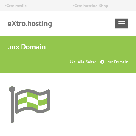
eXtro.media
eXtro.hosting Shop
eXtro.hosting
Toggle
navigat
.mx Domain
Aktuelle Seite:
.mx Domain