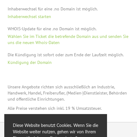
Inhaberwechsel für eine .no Domain ist möglich.
Inhaberwechsel starten
WHOIS-Update für eine .no Domain ist möglich.
Wählen Sie im Ticket die betrefende Domain aus und senden Sie
uns die neuen Whois-Daten
Die Kündigung ist sofort oder zum Ende der Laufzeit möglich.
Kündigung der Domain
Unsere Angebote richten sich ausschließlich an Industrie,
Handwerk, Handel, Freiberufler, (Medien-)Dienstleister, Behörden
und öffentliche Einrichtungen.
Alle Preise verstehen sich inkl. 19 % Umsatzsteuer.
Diese Website benutzt Cookies. Wenn Sie die
© 2026 by eXtro.hosting
Website weiter nutzen, gehen wir von Ihrem