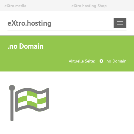
eXtro.media
eXtro.hosting Shop
eXtro.hosting
Toggle
navigat
.no Domain
Aktuelle Seite:
.no Domain