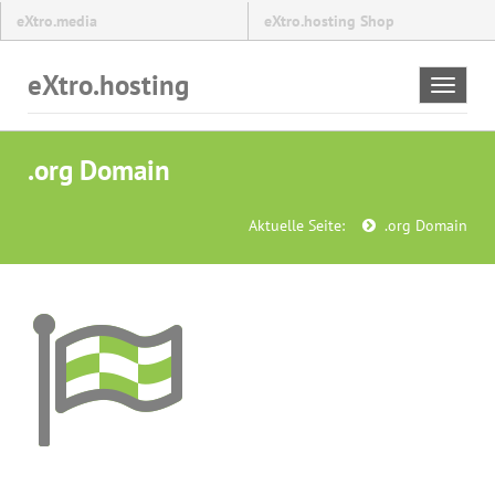
eXtro.media
eXtro.hosting Shop
eXtro.hosting
Toggle
navigat
.org Domain
Aktuelle Seite:
.org Domain