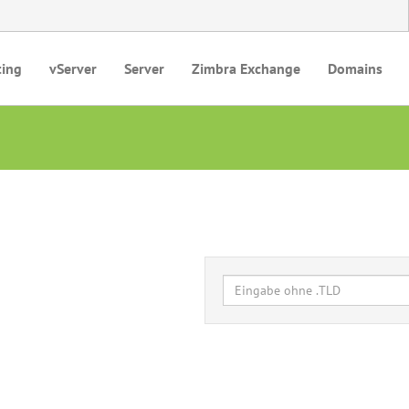
ting
vServer
Server
Zimbra Exchange
Domains
s