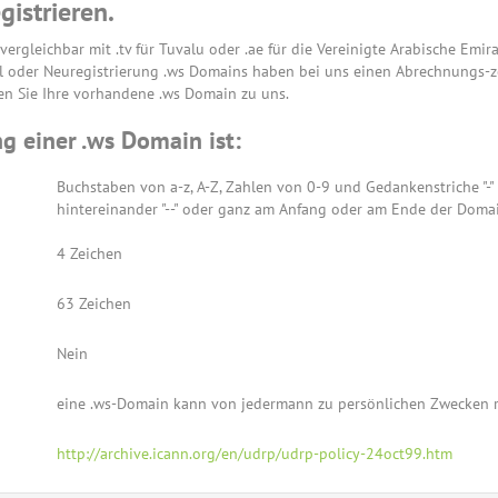
gistrieren.
vergleichbar mit .tv für Tuvalu oder .ae für die Vereinigte Arabische Emir
el oder Neuregistrierung .ws Domains haben bei uns einen Abrechnungs-
en Sie Ihre vorhandene .ws Domain zu uns.
g einer .ws Domain ist:
Buchstaben von a-z, A-Z, Zahlen von 0-9 und Gedankenstriche "-"
hintereinander "--" oder ganz am Anfang oder am Ende der Domai
4 Zeichen
63 Zeichen
Nein
eine .ws-Domain kann von jedermann zu persönlichen Zwecken re
http://archive.icann.org/en/udrp/udrp-policy-24oct99.htm