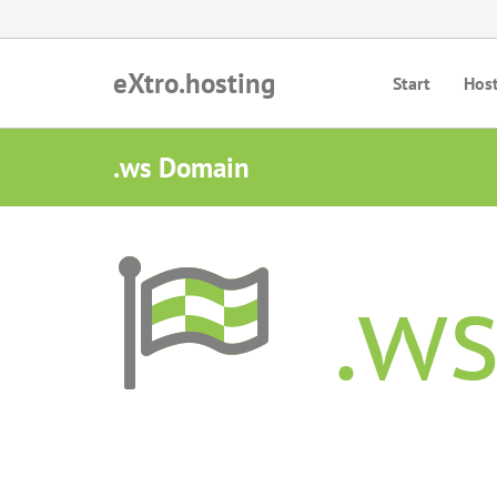
eXtro.hosting
Start
Hos
.ws Domain
.w