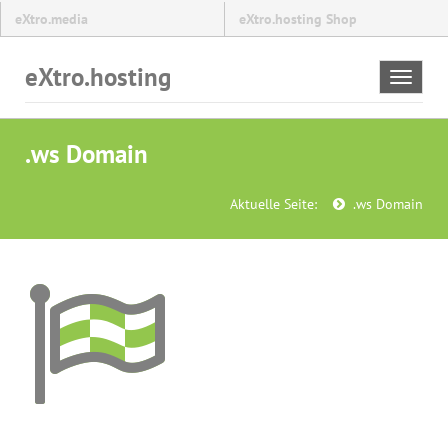
eXtro.media
eXtro.hosting Shop
eXtro.hosting
Toggle
navigat
.ws Domain
Aktuelle Seite:
.ws Domain