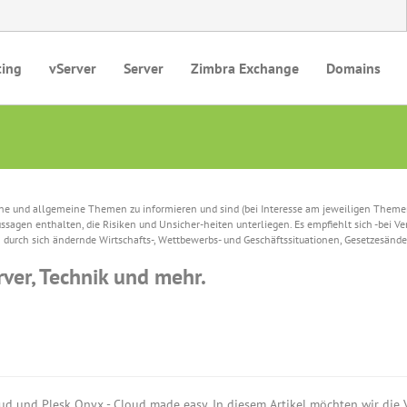
ting
vServer
Server
Zimbra Exchange
Domains
he und allgemeine Themen zu informieren und sind (bei Interesse am jeweiligen Themens
agen enthalten, die Risiken und Unsicher-heiten unterliegen. Es empfiehlt sich -bei V
urch sich ändernde Wirtschafts-, Wettbewerbs- und Geschäftssituationen, Gesetzesänder
rver, Technik und mehr.
ud und Plesk Onyx - Cloud made easy. In diesem Artikel möchten wir die V