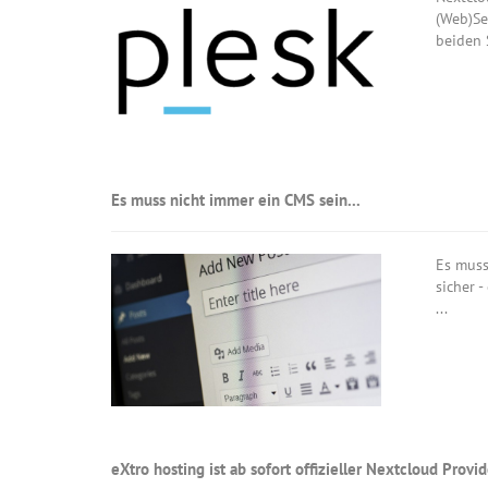
(Web)Se
beiden 
Es muss nicht immer ein CMS sein...
Es muss
sicher 
...
eXtro hosting ist ab sofort offizieller Nextcloud Provid