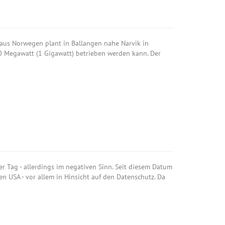
aus Norwegen plant in Ballangen nahe Narvik in
0 Megawatt (1 Gigawatt) betrieben werden kann. Der
r Tag - allerdings im negativen Sinn. Seit diesem Datum
n USA - vor allem in Hinsicht auf den Datenschutz. Da