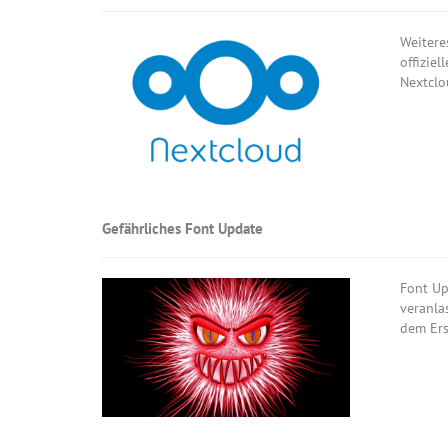
Weitere
offizie
Nextclou
Gefährliches Font Update
Font Up
veranla
dem Ers