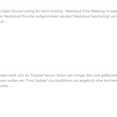
s Open Source Listing für extro hosting - Nextcloud Eine Meldung in eigene
llen Nextcloud Provider aufgenommen worden! Nextcloud bescheinigt uns d
d ...
date stellt sich als Trojaner heraus Schon seit einiger Zeit sind gefälsc
ssen wollen, ein "Font Update" durchzuführen, um angeblich eine bestimm
uche ...