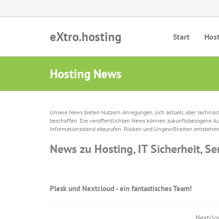
eXtro.hosting
Start
Hos
Hosting News
Unsere News bieten Nutzern Anregungen, sich aktuell über technisc
beschaffen. Die veröffentlichten News können zukunftsbezogene Auss
Informationsstand abzurufen. Risiken und Ungewißheiten entstehen d
News zu Hosting, IT Sicherheit, Se
Plesk und Nextcloud - ein fantastisches Team!
Nextclo