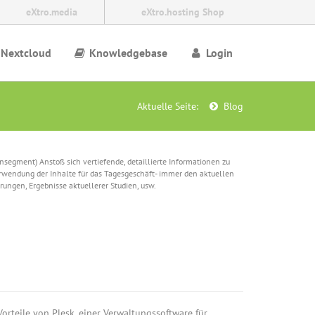
eXtro.media
eXtro.hosting Shop
Nextcloud
Knowledgebase
Login
Aktuelle Seite:
Blog
egment) Anstoß sich vertiefende, detaillierte Informationen zu
erwendung der Inhalte für das Tagesgeschäft- immer den aktuellen
ungen, Ergebnisse aktuellerer Studien, usw.
orteile von Plesk, einer Verwaltungssoftware für