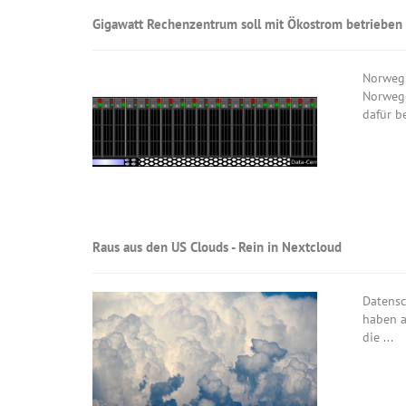
Gigawatt Rechenzentrum soll mit Ökostrom betrieben
Norwegi
Norwege
dafür be
Raus aus den US Clouds - Rein in Nextcloud
Datensc
haben a
die ...