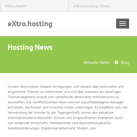
eXtro.media
eXtro.hosting Shop
eXtro.hosting
Toggle
navigat
Hosting News
Aktuelle Seite:
Blog
Unsere News bieten Nutzern Anregungen, sich aktuell über technische und
allgemeine Themen zu informieren und sind (bei Interesse am jeweiligen
Themensegment) Anstoß sich vertiefende, detaillierte Informationen zu
beschaffen. Die veröffentlichten News können zukunftsbezogene Aussagen
enthalten, die Risiken und Unsicher-heiten unterliegen. Es empfiehlt sich -bei
Verwendung der Inhalte für das Tagesgeschäft- immer den aktuellen
Informationsstand abzurufen. Risiken und Ungewißheiten entstehen durch
sich ändernde Wirtschafts-, Wettbewerbs- und Geschäftssituationen,
Gesetzesänderungen, Ergebnisse aktuellerer Studien, usw.