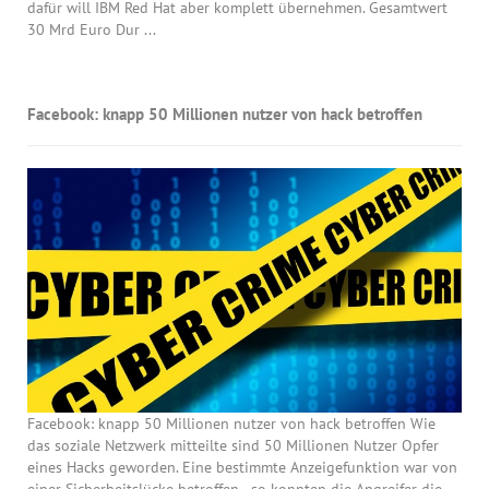
dafür will IBM Red Hat aber komplett übernehmen. Gesamtwert
30 Mrd Euro Dur ...
Facebook: knapp 50 Millionen nutzer von hack betroffen
Facebook: knapp 50 Millionen nutzer von hack betroffen Wie
das soziale Netzwerk mitteilte sind 50 Millionen Nutzer Opfer
eines Hacks geworden. Eine bestimmte Anzeigefunktion war von