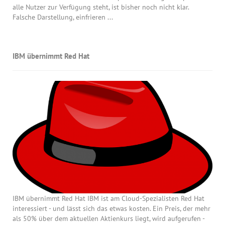
alle Nutzer zur Verfügung steht, ist bisher noch nicht klar.
Falsche Darstellung, einfrieren ...
IBM übernimmt Red Hat
IBM übernimmt Red Hat IBM ist am Cloud-Spezialisten Red Hat
interessiert - und lässt sich das etwas kosten. Ein Preis, der mehr
als 50% über dem aktuellen Aktienkurs liegt, wird aufgerufen -